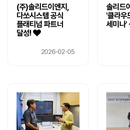
(주)솔리드이엔지,
솔리드이
다쏘시스템 공식
'클라우드
플래티넘 파트너
세미나'
달성!
2026-02-05