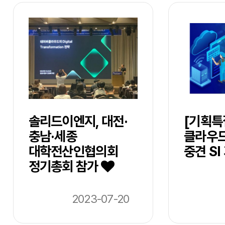
솔리드이엔지, 대전·
[기획특
충남·세종
클라우
대학전산인협의회
중견 S
정기총회 참가
2023-07-20